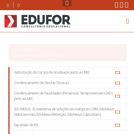
Skip
Instag
Face
Yo
to
content
FALE CONOSCO
Saiba mais sobre este serviço!
Autorização de Cursos de Graduação junto ao MEC
Credenciamento de Escolas Técnicas
Credenciamento de Faculdades (Presencial , Semipresencial e EAD)
junto ao MEC
EDUNEXUS - Ecossistema de soluções tecnológicas ( CRM, EduNexus
Matrícula mais, EduNexus Retenção, EduNexus Capta Mais ).
Expansão de IES