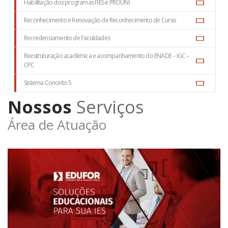
Habilitação dos programas FIES e PROUNI
Reconhecimento e Renovação de Reconhecimento de Curso
Recredenciamento de Faculdades
Reestruturação acadêmica e acompanhamento do ENADE – IGC –
CPC
Sistema Conceito 5
Nossos
Serviços
Área de Atuação