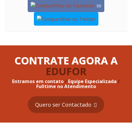
00
CONTRATE AGORA A
EDUFOR
Entramos em contato
/
Equipe Especializada
/
Fulltime no Atendimento
Quero ser Contactado