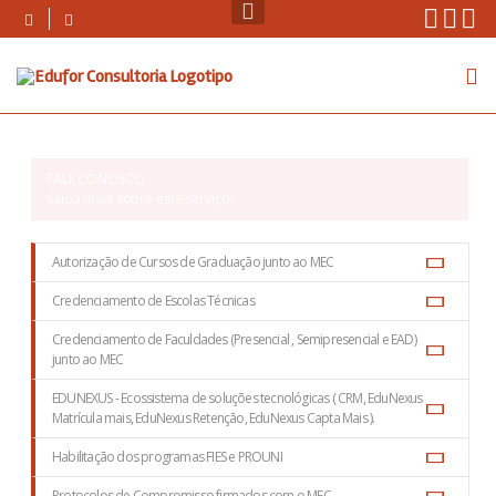
Skip
Instag
Face
Yo
to
content
FALE CONOSCO
Saiba mais sobre este serviço!
Autorização de Cursos de Graduação junto ao MEC
Credenciamento de Escolas Técnicas
Credenciamento de Faculdades (Presencial , Semipresencial e EAD)
junto ao MEC
EDUNEXUS - Ecossistema de soluções tecnológicas ( CRM, EduNexus
Matrícula mais, EduNexus Retenção, EduNexus Capta Mais ).
Habilitação dos programas FIES e PROUNI
Protocolos de Compromisso firmados com o MEC