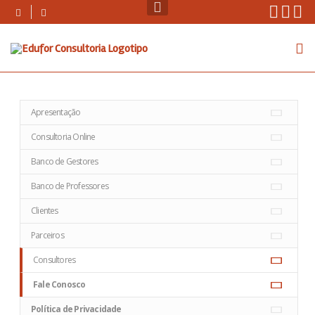
Skip
Instag
Face
Yo
to
content
Apresentação
Consultoria Online
Banco de Gestores
Banco de Professores
Clientes
Parceiros
Consultores
Fale Conosco
Política de Privacidade