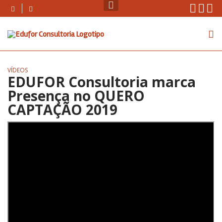
Skip
Instag
Face
Yo
to
content
VÍDEOS
EDUFOR Consultoria marca
Presença no QUERO
CAPTAÇÃO 2019