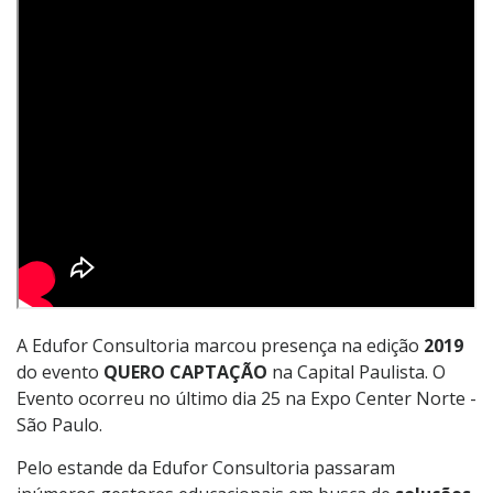
A Edufor Consultoria marcou presença na edição
2019
do evento
QUERO CAPTAÇÃO
na Capital Paulista. O
Evento ocorreu no último dia 25 na Expo Center Norte -
São Paulo.
Pelo estande da Edufor Consultoria passaram