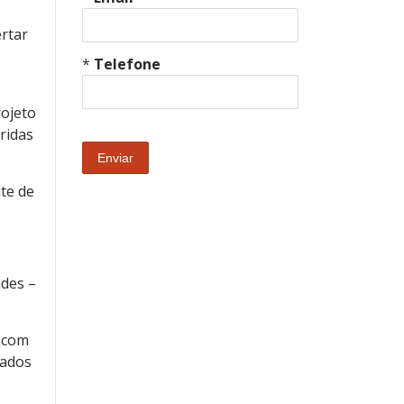
rtar
*
Telefone
rojeto
ridas
ite de
ades –
e com
tados