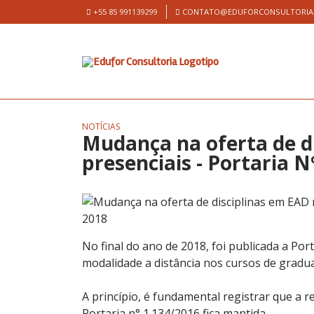
Skip
+55 85 991139299
CONTATO@EDUFORCONSULTORIA
to
content
NOTÍCIAS
Mudança na oferta de d
presenciais - Portaria 
No final do ano de 2018, foi publicada a Por
modalidade a distância nos cursos de gradu
A princípio, é fundamental registrar que a 
Portaria n° 1.134/2016 fica mantida.