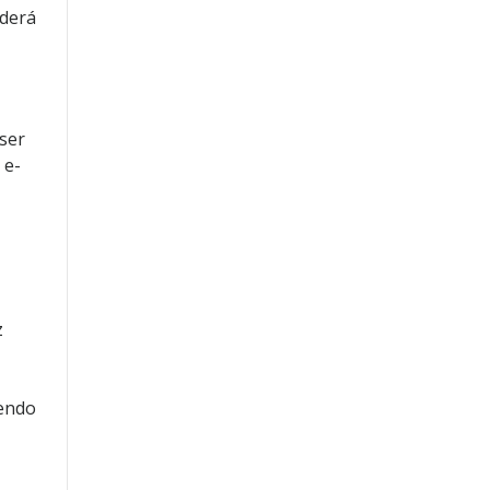
oderá
ser
 e-
z
sendo