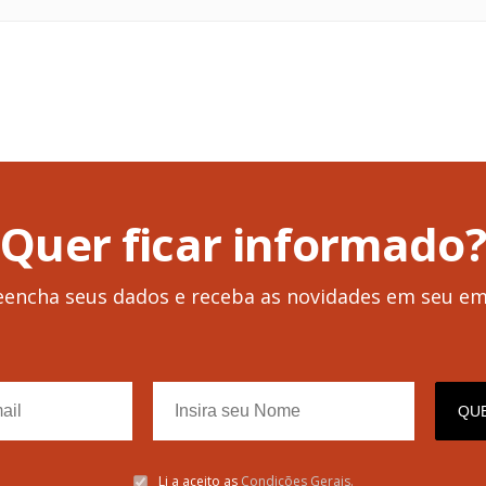
Quer ficar
informado?
eencha seus dados e receba as novidades em seu ema
QU
Li a aceito as
Condições Gerais.