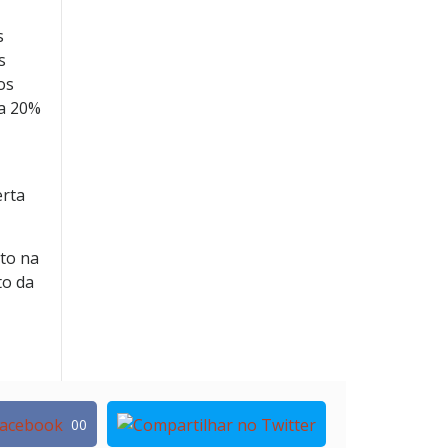
s
s
os
 a 20%
erta
sto na
to da
00