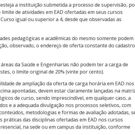
esteja a instituição submetida a processo de supervisão, p
 limite de atividades em EAD ofertadas em seus cursos
 Curso igual ou superior a 4, desde que observadas as
ividades pedagógicas e acadêmicas do mesmo somente podem 
ção, observado, o endereço de oferta constante do cadastro
as áreas da Saúde e Engenharias não podem ter a carga de
es, o limite original de 20% (vinte por cento).
ilidade de ampliação da oferta de carga horária em EAD nos
 acima apontadas, devem estar claramente lançadas na matri
ógicos de curso, sendo imprescindível, em qualquer caso, a
dos e a adequada divulgação nos processos seletivos, com
as, conteúdos, metodologias e formas de avaliação adotadas, 
des práticas das disciplinas ofertadas em EAD nos cursos
presencial, na sede ou em campus da instituição, conforme